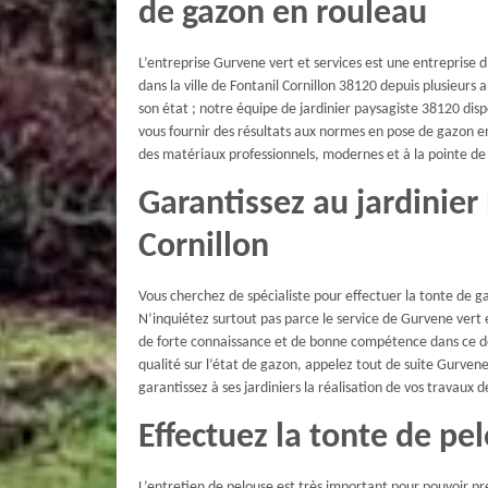
de gazon en rouleau
L’entreprise Gurvene vert et services est une entreprise 
dans la ville de Fontanil Cornillon 38120 depuis plusieurs 
son état ; notre équipe de jardinier paysagiste 38120 dis
vous fournir des résultats aux normes en pose de gazon en 
des matériaux professionnels, modernes et à la pointe de 
Garantissez au jardinier
Cornillon
Vous cherchez de spécialiste pour effectuer la tonte de gaz
N’inquiétez surtout pas parce le service de Gurvene vert et
de forte connaissance et de bonne compétence dans ce dom
qualité sur l’état de gazon, appelez tout de suite Gurvene 
garantissez à ses jardiniers la réalisation de vos travaux 
Effectuez la tonte de pe
L’entretien de pelouse est très important pour pouvoir prés