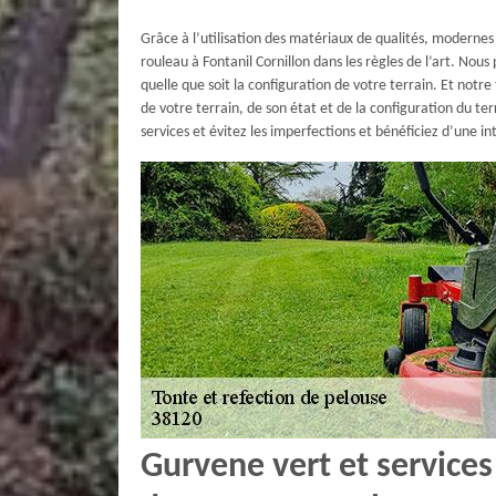
Grâce à l’utilisation des matériaux de qualités, modernes
rouleau à Fontanil Cornillon dans les règles de l’art. Nou
quelle que soit la configuration de votre terrain. Et notr
de votre terrain, de son état et de la configuration du te
services et évitez les imperfections et bénéficiez d’une in
Gurvene vert et services