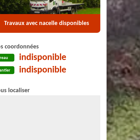
Travaux avec nacelle disponibles
s coordonnées
indisponible
reau
indisponible
antier
us localiser