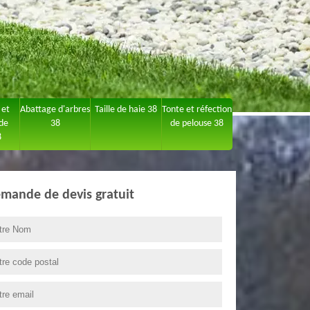
 et
Abattage d'arbres
Taille de haie 38
Tonte et réfection
 de
38
de pelouse 38
8
mande de devis gratuit