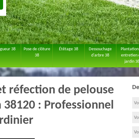
agueur 38
Pose de clôture
Étêtage 38
Dessouchage
Plantation
38
d'arbre 38
entretien
jardin 3
et réfection de pelouse
De
n 38120 : Professionnel
rdinier