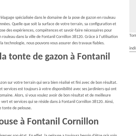
d’élagage spécialisée dans le domaine de la pose de gazon en rouleau
années. Quelle que soit la surface de votre terrain, sa configuration et
pose des expériences, compétences et savoir-faire nécessaires pour
Tont
rouleau dans la ville de Fontanil Cornillon 38120. Grâce à l’utilisation
la technologie, nous pouvons vous assurer des travaux fiables.
indi
 la tonte de gazon à Fontanil
on sur votre terrain qui sera bien réalisé et fini avec de bon résultat.
 services est toujours à votre disponibilité avec ses jardiniers qui ont
aine. Alors, si vous voulez avoir de bon résultat et de meilleure
vert et services qui se réside dans à Fontanil Cornillon 38120. Ainsi,
de tonte de pelouse.
louse à Fontanil Cornillon
erver son état. En effet, la pelouse a toujours besoin d’être pris soin