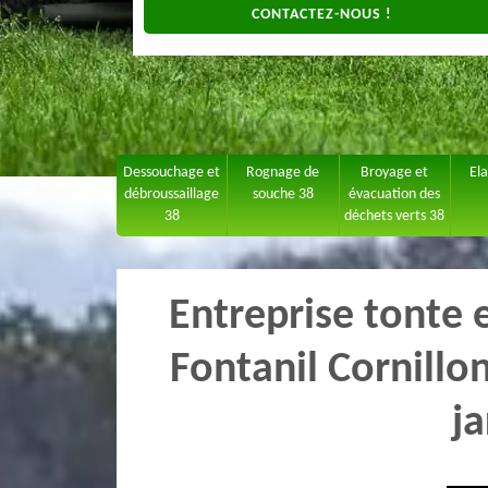
CONTACTEZ-NOUS !
Dessouchage et
Rognage de
Broyage et
El
débroussaillage
souche 38
évacuation des
38
déchets verts 38
Entreprise tonte 
Fontanil Cornillo
ja