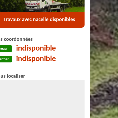
Travaux avec nacelle disponibles
s coordonnées
indisponible
reau
indisponible
antier
us localiser