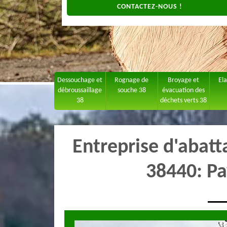
CONTACTEZ-NOUS !
Dessouchage et
Rognage de
Broyage et
El
débroussaillage
souche 38
évacuation des
38
déchets verts 38
Entreprise d'abat
38440: Pa