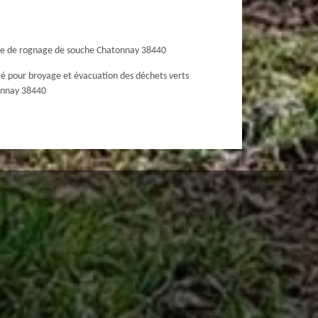
ce de rognage de souche Chatonnay 38440
té pour broyage et évacuation des déchets verts
nnay 38440