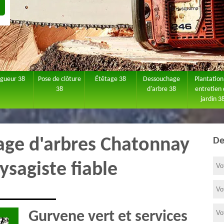
agueur 38
Pose de clôture
Étêtage 38
Dessouchage
Plantation
38
d'arbre 38
entretien
jardin 3
tage d'arbres Chatonnay
De
ysagiste fiable
Gurvene vert et services