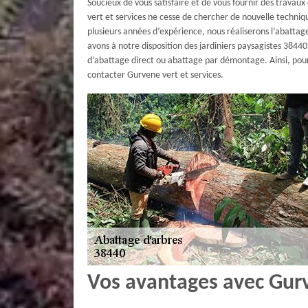
Soucieux de vous satisfaire et de vous fournir des trava
vert et services ne cesse de chercher de nouvelle techniq
plusieurs années d’expérience, nous réaliserons l’abattage
avons à notre disposition des jardiniers paysagistes 38440 
d’abattage direct ou abattage par démontage. Ainsi, pou
contacter Gurvene vert et services.
Vos avantages avec Gurv