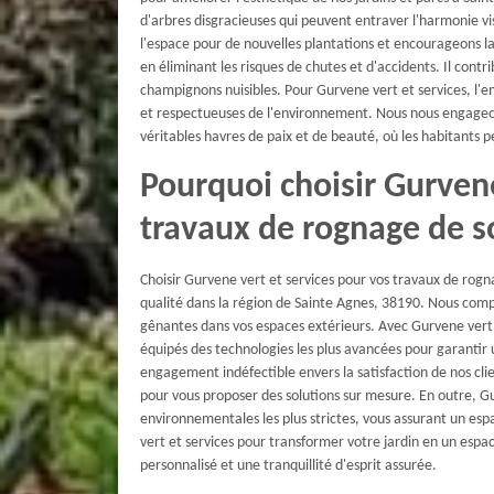
d'arbres disgracieuses qui peuvent entraver l'harmonie vi
l'espace pour de nouvelles plantations et encourageons la 
en éliminant les risques de chutes et d'accidents. Il cont
champignons nuisibles. Pour Gurvene vert et services, l'e
et respectueuses de l'environnement. Nous nous engageon
véritables havres de paix et de beauté, où les habitants 
Pourquoi choisir Gurvene
travaux de rognage de s
Choisir Gurvene vert et services pour vos travaux de rogn
qualité dans la région de Sainte Agnes, 38190. Nous comp
gênantes dans vos espaces extérieurs. Avec Gurvene vert e
équipés des technologies les plus avancées pour garantir 
engagement indéfectible envers la satisfaction de nos cl
pour vous proposer des solutions sur mesure. En outre, G
environnementales les plus strictes, vous assurant un esp
vert et services pour transformer votre jardin en un espa
personnalisé et une tranquillité d'esprit assurée.