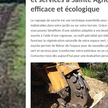
et services à Sainte Agn
efficace et écologique
Le rognage de souche est une technique essentielle pour
indésirables dans votre jardin ou sur votre terrain. Grâce
vous pouvez bénéficier d'une solution adaptée à vos beso
souche à l'aide d'une rogneuse, un outil spécialisé qui r
favorisez la régénération naturelle de votre espace vert, 
souche permet de libérer de l'espace pour de nouvelles 
vert et services pour transformer votre extérieur en un 
Contactez-nous dès aujourd'hui pour une évaluation perso