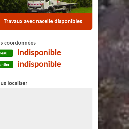
Travaux avec nacelle disponibles
s coordonnées
indisponible
reau
indisponible
antier
us localiser