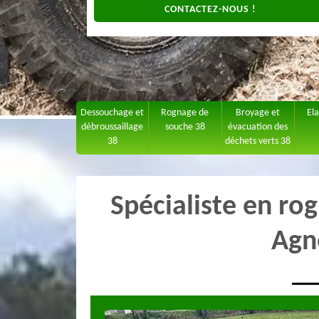
CONTACTEZ-NOUS !
Dessouchage et
Rognage de
Broyage et
El
débroussaillage
souche 38
évacuation des
38
déchets verts 38
Spécialiste en ro
Agn