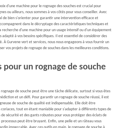
oix d'une machine pour le rognage des souches est crucial pour
nes ou ailleurs, nous sommes à vos côtés pour vous conseiller. Avec
ial de bien s'orienter pour garantir une intervention efficace et
 accompagnent dans le décryptage des caractéristiques techniques et
a recherche d'une machine pour un usage intensif ou d'un équipement
 adapté à vos besoins spécifiques. Il est essentiel de considérer des
lité. À Gurvene vert et services, nous nous engageons à vous fournir un
er vos projets de rognage de souches dans les meilleures conditions.
es pour un rognage de souche
e rognage de souche peut être une tâche délicate, surtout si vous êtes
nédiction et un défi. Pour garantir un rognage de souche réussi, il est
ogneuse de souche de qualité est indispensable. Elle doit être
 coriaces, tout en étant maniable pour s'adapter à différents types de
tes de sécurité et des gants robustes pour vous protéger des éclats de
le processus peut être bruyant. Enfin, une pelle et un râteau vous
jardin impeccable. Avec ces outils en main, le rognage de souche à