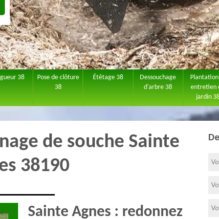
agueur 38
Pose de clôture
Étêtage 38
Dessouchage
Plantation
38
d'arbre 38
entretien
jardin 3
gnage de souche Sainte
De
es 38190
Sainte Agnes : redonnez