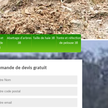
 et
Abattage d'arbres
Taille de haie 38
Tonte et réfection
 de
38
de pelouse 38
8
mande de devis gratuit