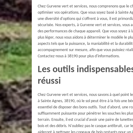
Chez Gurvene vert et services, nous comprenons que le ch
optimiser vos opérations. Que vous soyez basé à Sainte Ag
une diversité d'options qui s'offrent à vous, il est primord
sécurisée. Nos experts, à Gurvene vert et services, vous
des performances de chaque appareil. Que vous soyez à l
plus léger, nous vous aidons à déterminer le modèle le plus
aspects tels que la puissance, la maniabilité et la durabi
accompagnement sur mesure, afin que vous puissiez réalis
Contactez-nous à 38190 pour plus d'informations.
Les outils indispensabl
réussi
Chez Gurvene vert et services, nous savons à quel point l
à Sainte Agnes, 38190, où le sol peut être à la fois une bé
essentiel de disposer des bons outils. Tout d'abord, une r
suffisamment puissante pour pénétrer les souches les plus
terrain. Ensuite, il est crucial d'avoir une paire de lunet
bois et des débris. N'oubliez pas le casque antibruit, car 
aideront à nettoyer les copeaux de bois restants pour un 