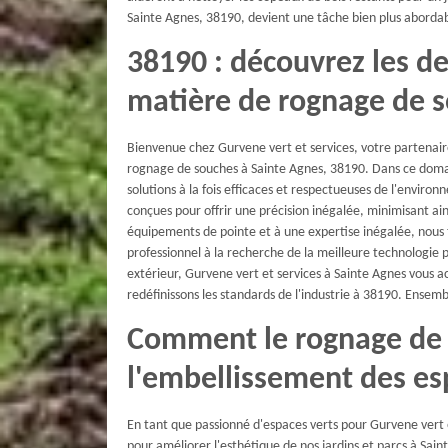
Sainte Agnes, 38190, devient une tâche bien plus abordab
38190 : découvrez les d
matière de rognage de 
Bienvenue chez Gurvene vert et services, votre partenair
rognage de souches à Sainte Agnes, 38190. Dans ce doma
solutions à la fois efficaces et respectueuses de l'envir
conçues pour offrir une précision inégalée, minimisant ain
équipements de pointe et à une expertise inégalée, nous 
professionnel à la recherche de la meilleure technologie p
extérieur, Gurvene vert et services à Sainte Agnes vou
redéfinissons les standards de l'industrie à 38190. Ensemb
Comment le rognage de 
l'embellissement des es
En tant que passionné d'espaces verts pour Gurvene vert e
pour améliorer l'esthétique de nos jardins et parcs à Sai