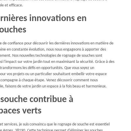
le et efficace.
ernières innovations en
souches
e de confiance pour découvrir les dernières innovations en matière de
ine en constante évolution, nous nous engageons à apporter des
onnement. Nos nouvelles technologies de rognage de souches sont
si l'impact sur votre jardin tout en maximisant la sécurité. Grâce à des
transformons les défis en opportunités. Que vous soyez un
our vos projets ou un particulier souhaitant embellir votre espace
s accompagne à chaque étape. Venez découvrir comment nous
le, faisons de votre jardin un espace à la fois beau et harmonieux.
souche contribue à
paces verts
t services, je suis convaincu que le rognage de souche est essentiel
nte Agnes, 38190. Cette technique permet d'éliminer les souches