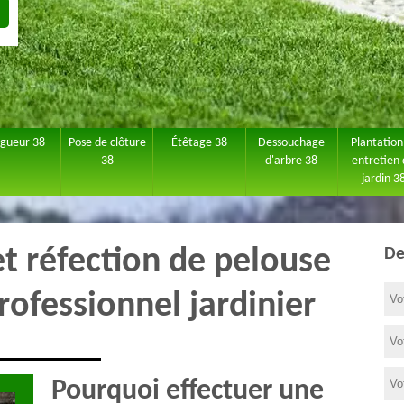
agueur 38
Pose de clôture
Étêtage 38
Dessouchage
Plantation
38
d'arbre 38
entretien
jardin 3
et réfection de pelouse
De
rofessionnel jardinier
Pourquoi effectuer une