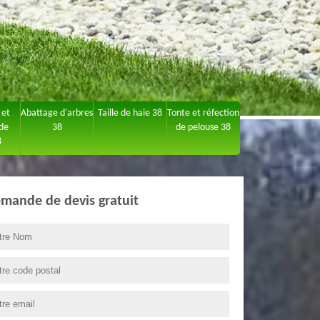
 et
Abattage d'arbres
Taille de haie 38
Tonte et réfection
 de
38
de pelouse 38
8
mande de devis gratuit