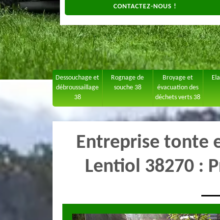
CONTACTEZ-NOUS !
Dessouchage et
Rognage de
Broyage et
El
débroussaillage
souche 38
évacuation des
38
déchets verts 38
Entreprise tonte 
Lentiol 38270 : P