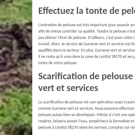
Effectuez la tonte de pe
L’entretien de pelouse est très important pour pouvoir prés
afin de mieux contrôler sa qualité. Tondre la pelouse n’es
pas abîmer l’état de pelouse. D’ailleurs, c’est pour cette 
travail. Alors, le service de Gurvene vert et services est 
qualifiés dans ce secteur. En plus, Gurvene vert et service
il ne reste qu’à vous dans la zone de Lentiol 38270 et ses 
tonte de votre pelouse.
Scarification de pelous
vert et services
La scarification de pelouse est une opération assez trauma
comme Gurvene vert et services. Nous pouvons effectuer la
pelouse puisse bien se développer. Même si c’est une opér
respirer, laissera passer l’eau, empêchera la formation et 
pelouse à Lentiol 38270 selon les normes, comptez sur no