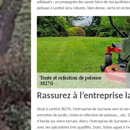
adéquats ; accompagnés des savoir-faire de nos jardinier
pelouse à Lentiol sera robuste, bien dense, verte et en b
Rassurez à l’entreprise l
Situé à Lentiol 38270, l’entreprise de Gurvene vert et se
entretien de jardin, tonte et réfection de pelouse,…etc. D
d’herbe sur votre terrain. Alors, l’entreprise de Gurvene 
avec ses spécialistes très qualifiés. Donc, faites appel à 