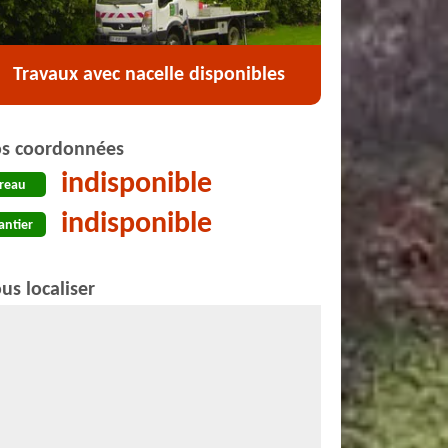
Travaux avec nacelle disponibles
s coordonnées
indisponible
reau
indisponible
antier
us localiser