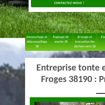
CONTACTEZ-NOUS !
Dessouchage et
Rognage de
Broyage et
El
débroussaillage
souche 38
évacuation des
38
déchets verts 38
Entreprise tonte 
Froges 38190 : P