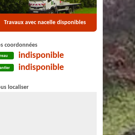
Travaux avec nacelle disponibles
s coordonnées
indisponible
reau
indisponible
antier
us localiser