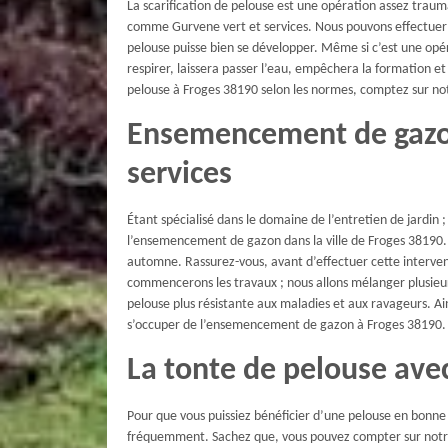
La scarification de pelouse est une opération assez trauma
comme Gurvene vert et services. Nous pouvons effectuer la
pelouse puisse bien se développer. Même si c’est une opér
respirer, laissera passer l’eau, empêchera la formation et 
pelouse à Froges 38190 selon les normes, comptez sur not
Ensemencement de gazon
services
Étant spécialisé dans le domaine de l’entretien de jardin 
l’ensemencement de gazon dans la ville de Froges 38190.
automne. Rassurez-vous, avant d’effectuer cette intervent
commencerons les travaux ; nous allons mélanger plusieurs
pelouse plus résistante aux maladies et aux ravageurs. Ain
s’occuper de l’ensemencement de gazon à Froges 38190.
La tonte de pelouse avec
Pour que vous puissiez bénéficier d’une pelouse en bonne 
fréquemment. Sachez que, vous pouvez compter sur notre 