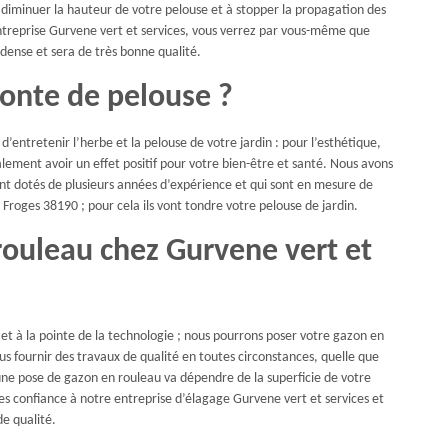
à diminuer la hauteur de votre pelouse et à stopper la propagation des
ntreprise Gurvene vert et services, vous verrez par vous-même que
dense et sera de très bonne qualité.
tonte de pelouse ?
d’entretenir l’herbe et la pelouse de votre jardin : pour l’esthétique,
ement avoir un effet positif pour votre bien-être et santé. Nous avons
sont dotés de plusieurs années d’expérience et qui sont en mesure de
e Froges 38190 ; pour cela ils vont tondre votre pelouse de jardin.
rouleau chez Gurvene vert et
 et à la pointe de la technologie ; nous pourrons poser votre gazon en
us fournir des travaux de qualité en toutes circonstances, quelle que
r une pose de gazon en rouleau va dépendre de la superficie de votre
ites confiance à notre entreprise d’élagage Gurvene vert et services et
de qualité.