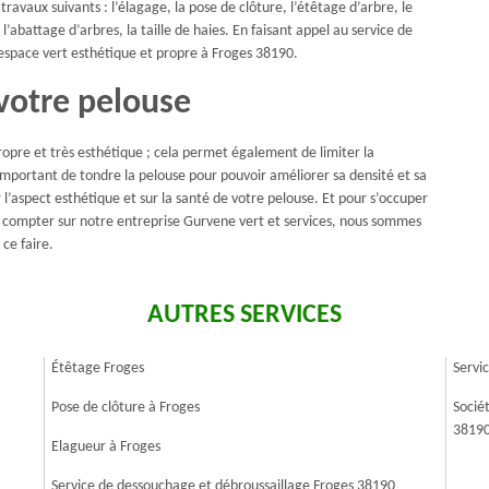
avaux suivants : l’élagage, la pose de clôture, l’étêtage d’arbre, le
l’abattage d’arbres, la taille de haies. En faisant appel au service de
 espace vert esthétique et propre à Froges 38190.
votre pelouse
ropre et très esthétique ; cela permet également de limiter la
important de tondre la pelouse pour pouvoir améliorer sa densité et sa
l’aspect esthétique et sur la santé de votre pelouse. Et pour s’occuper
z compter sur notre entreprise Gurvene vert et services, nous sommes
 ce faire.
AUTRES SERVICES
Étêtage Froges
Servi
Pose de clôture à Froges
Socié
3819
Elagueur à Froges
Service de dessouchage et débroussaillage Froges 38190