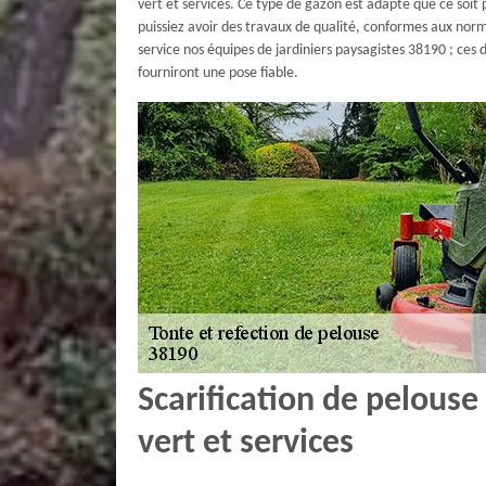
vert et services. Ce type de gazon est adapté que ce so
puissiez avoir des travaux de qualité, conformes aux no
service nos équipes de jardiniers paysagistes 38190 ; ces 
fourniront une pose fiable.
Scarification de pelous
vert et services