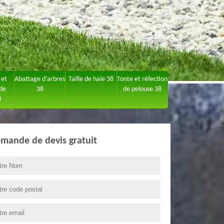
 et
Abattage d'arbres
Taille de haie 38
Tonte et réfection
 de
38
de pelouse 38
8
mande de devis gratuit