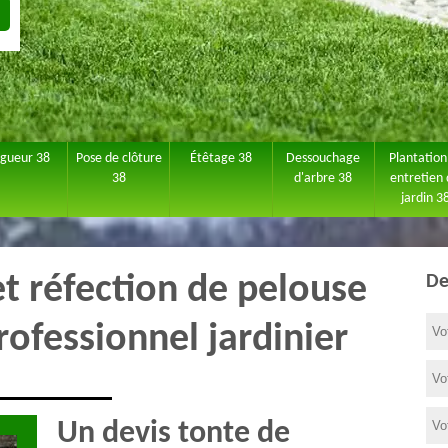
agueur 38
Pose de clôture
Étêtage 38
Dessouchage
Plantation
38
d'arbre 38
entretien
jardin 3
et réfection de pelouse
De
rofessionnel jardinier
Un devis tonte de