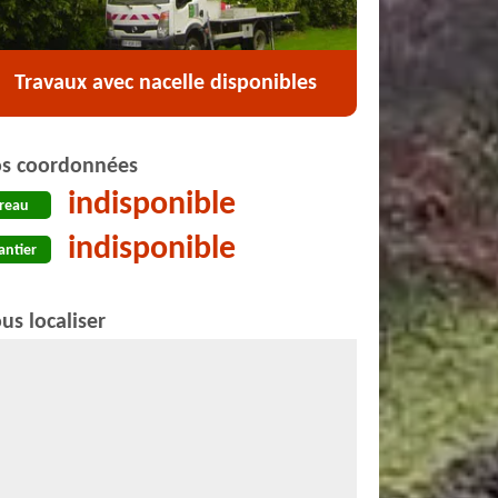
Travaux avec nacelle disponibles
s coordonnées
indisponible
reau
indisponible
antier
us localiser