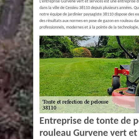
L’entreprise Gurvene vert et services est une entreprise 
dans la ville de Cessieu 38110 depuis plusieurs années. Que
notre équipe de jardinier paysagiste 38110 dispose des ex
des résultats aux normes en pose de gazon en rouleau dans
professionnels, modernes et à la pointe de la technologie
Entreprise de tonte de 
rouleau Gurvene vert et 