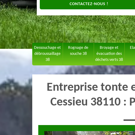
CONTACTEZ-NOUS !
Dessouchage et
Rognage de
Broyage et
El
débroussaillage
souche 38
évacuation des
38
déchets verts 38
Entreprise tonte 
Cessieu 38110 : P