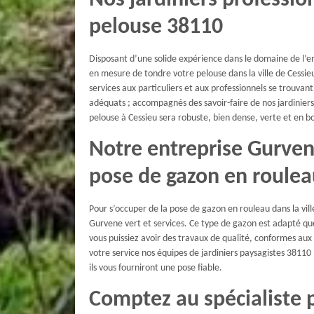
Nos jardiniers professio
pelouse 38110
Disposant d’une solide expérience dans le domaine de l’en
en mesure de tondre votre pelouse dans la ville de Cessi
services aux particuliers et aux professionnels se trouvant 
adéquats ; accompagnés des savoir-faire de nos jardinier
pelouse à Cessieu sera robuste, bien dense, verte et en b
Notre entreprise Gurven
pose de gazon en roule
Pour s’occuper de la pose de gazon en rouleau dans la vil
Gurvene vert et services. Ce type de gazon est adapté q
vous puissiez avoir des travaux de qualité, conformes au
votre service nos équipes de jardiniers paysagistes 38110 
ils vous fourniront une pose fiable.
Comptez au spécialiste p