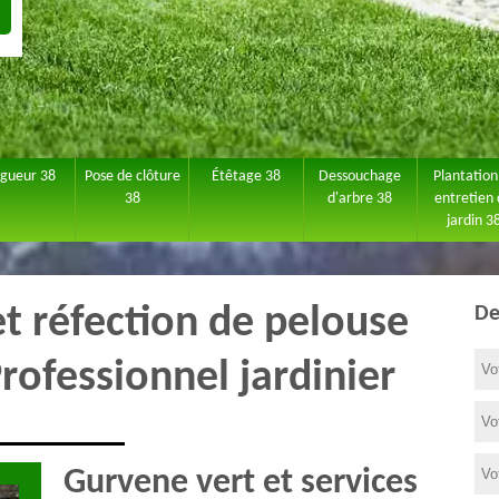
agueur 38
Pose de clôture
Étêtage 38
Dessouchage
Plantation
38
d'arbre 38
entretien
jardin 3
et réfection de pelouse
De
rofessionnel jardinier
Gurvene vert et services