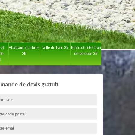
 et
Abattage d'arbres
Taille de haie 38
Tonte et réfection
 de
38
de pelouse 38
8
mande de devis gratuit