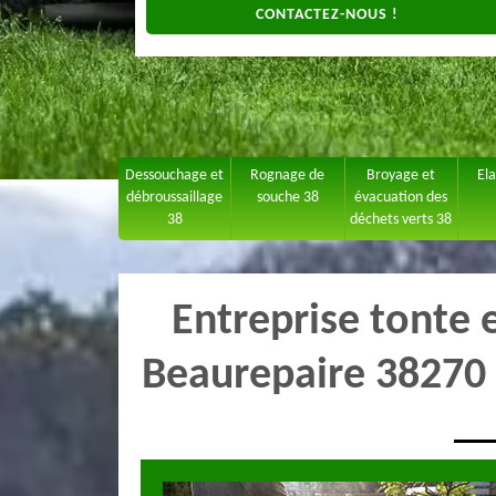
CONTACTEZ-NOUS !
Dessouchage et
Rognage de
Broyage et
El
débroussaillage
souche 38
évacuation des
38
déchets verts 38
Entreprise tonte 
Beaurepaire 38270 :