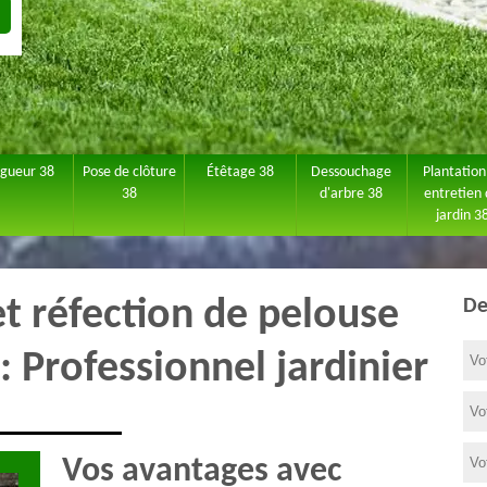
agueur 38
Pose de clôture
Étêtage 38
Dessouchage
Plantation
38
d'arbre 38
entretien
jardin 3
et réfection de pelouse
De
 Professionnel jardinier
Vos avantages avec