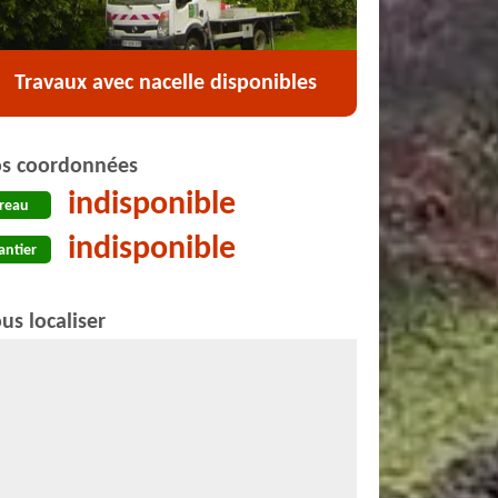
Travaux avec nacelle disponibles
s coordonnées
indisponible
reau
indisponible
antier
us localiser