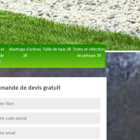
 et
Abattage d'arbres
Taille de haie 38
Tonte et réfection
 de
38
de pelouse 38
8
mande de devis gratuit