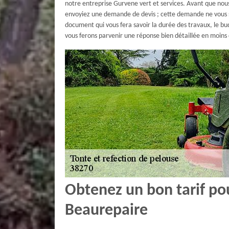
notre entreprise Gurvene vert et services. Avant que nous
envoyiez une demande de devis ; cette demande ne vous s
document qui vous fera savoir la durée des travaux, le bu
vous ferons parvenir une réponse bien détaillée en moins
Obtenez un bon tarif pou
Beaurepaire