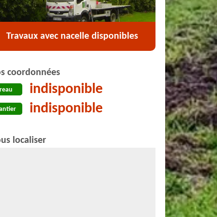
Travaux avec nacelle disponibles
s coordonnées
indisponible
reau
indisponible
antier
us localiser