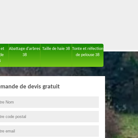
 et
Abattage d'arbres
Taille de haie 38
Tonte et réfection
 de
38
de pelouse 38
8
mande de devis gratuit