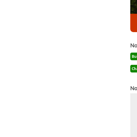
No
Bu
Ch
No