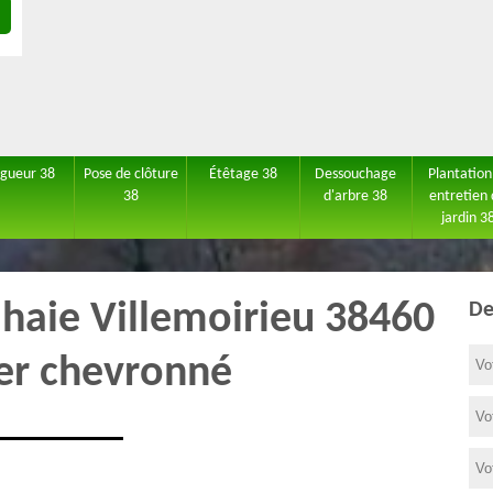
agueur 38
Pose de clôture
Étêtage 38
Dessouchage
Plantation
38
d'arbre 38
entretien
jardin 3
e haie Villemoirieu 38460
De
ier chevronné