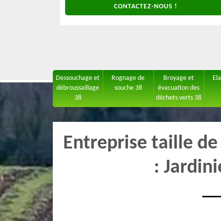
CONTACTEZ-NOUS !
Dessouchage et
Rognage de
Broyage et
El
débroussaillage
souche 38
évacuation des
38
déchets verts 38
Entreprise taille d
: Jardin