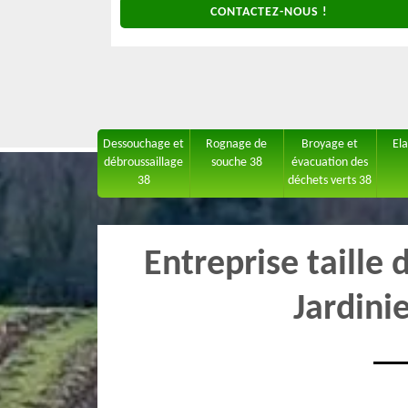
CONTACTEZ-NOUS !
Dessouchage et
Rognage de
Broyage et
El
débroussaillage
souche 38
évacuation des
38
déchets verts 38
Entreprise taille 
Jardini