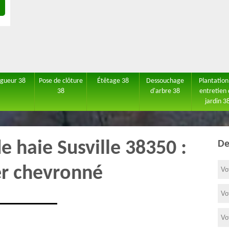
agueur 38
Pose de clôture
Étêtage 38
Dessouchage
Plantation
38
d'arbre 38
entretien
jardin 3
de haie Susville 38350 :
De
er chevronné