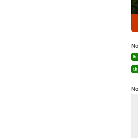
No
Bu
Ch
No