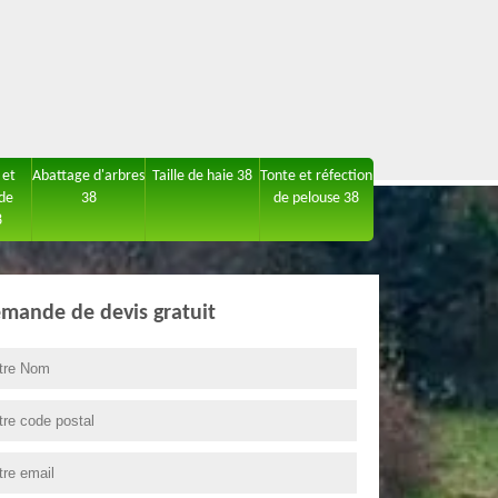
 et
Abattage d'arbres
Taille de haie 38
Tonte et réfection
 de
38
de pelouse 38
8
mande de devis gratuit