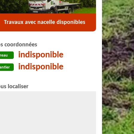
Travaux avec nacelle disponibles
s coordonnées
indisponible
reau
indisponible
antier
us localiser