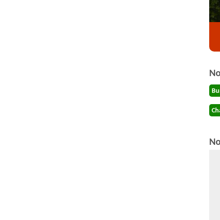
No
Bu
Ch
No