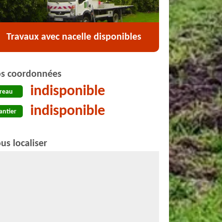
Travaux avec nacelle disponibles
s coordonnées
indisponible
reau
indisponible
antier
us localiser