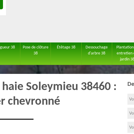
agueur 38
Pose de clôture
Étêtage 38
Dessouchage
Plantation
38
d'arbre 38
entretien
jardin 3
e haie Soleymieu 38460 :
De
er chevronné