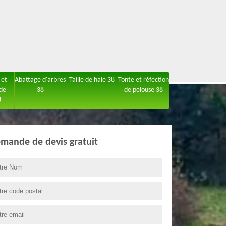
 et
Abattage d'arbres
Taille de haie 38
Tonte et réfection
 de
38
de pelouse 38
8
mande de devis gratuit