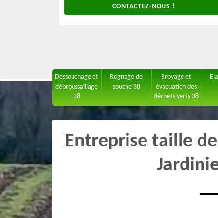
CONTACTEZ-NOUS !
Dessouchage et
Rognage de
Broyage et
El
débroussaillage
souche 38
évacuation des
38
déchets verts 38
Entreprise taille d
Jardini