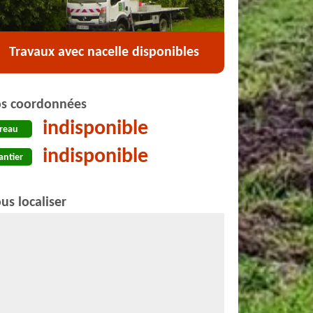
Travaux avec nacelle disponibles
s coordonnées
indisponible
reau
indisponible
antier
us localiser