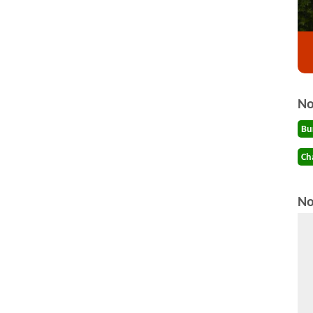
No
Bu
Ch
No