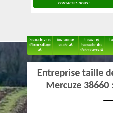
CONTACTEZ-NOUS !
Dessouchage et
Rognage de
Broyage et
El
débroussaillage
souche 38
évacuation des
38
déchets verts 38
Entreprise taille 
Mercuze 38660 :