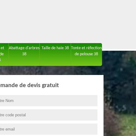
 et
Abattage d'arbres
Taille de haie 38
Tonte et réfection
 de
38
de pelouse 38
8
mande de devis gratuit