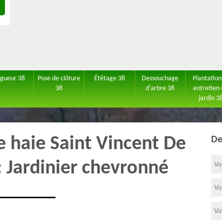
agueur 38
Pose de clôture
Étêtage 38
Dessouchage
Plantation
38
d'arbre 38
entretien
jardin 3
de haie Saint Vincent De
De
 Jardinier chevronné