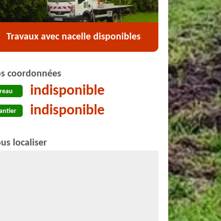
Travaux avec nacelle disponibles
s coordonnées
indisponible
reau
indisponible
antier
us localiser