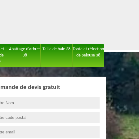
 et
Abattage d'arbres
Taille de haie 38
Tonte et réfection
 de
38
de pelouse 38
8
mande de devis gratuit