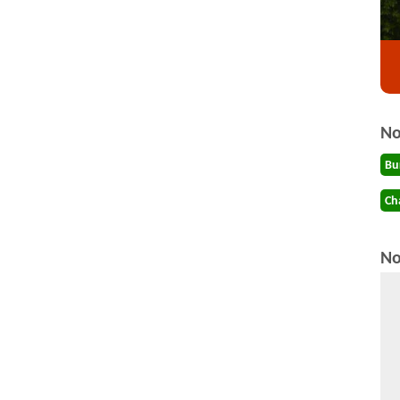
No
Bu
Ch
No