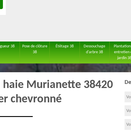
agueur 38
Pose de clôture
Étêtage 38
Dessouchage
Plantation
38
d'arbre 38
entretien
jardin 3
de haie Murianette 38420
De
ier chevronné