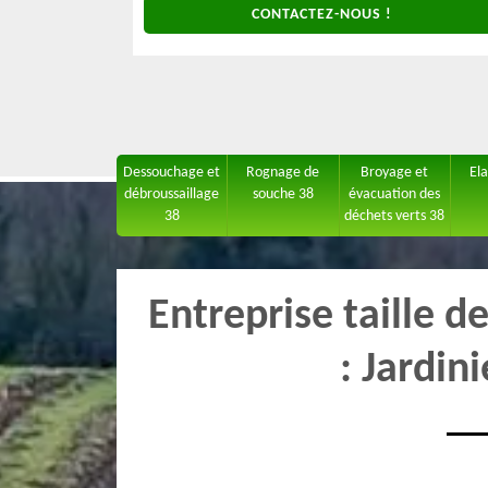
CONTACTEZ-NOUS !
Dessouchage et
Rognage de
Broyage et
El
débroussaillage
souche 38
évacuation des
38
déchets verts 38
Entreprise taille 
: Jardin