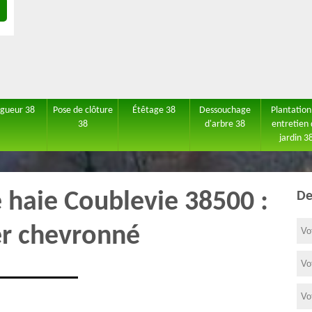
agueur 38
Pose de clôture
Étêtage 38
Dessouchage
Plantation
38
d'arbre 38
entretien
jardin 3
e haie Coublevie 38500 :
De
er chevronné