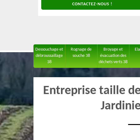
CONTACTEZ-NOUS !
Dessouchage et
Rognage de
Broyage et
El
débroussaillage
souche 38
évacuation des
38
déchets verts 38
Entreprise taille d
Jardini