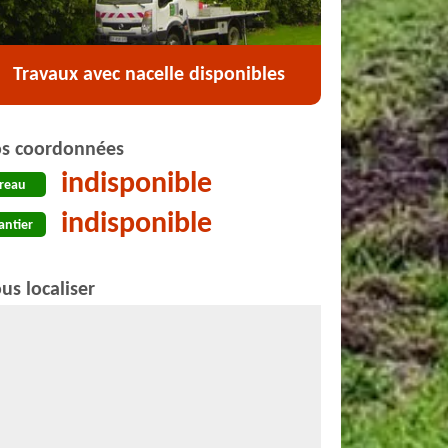
Travaux avec nacelle disponibles
s coordonnées
indisponible
reau
indisponible
antier
us localiser