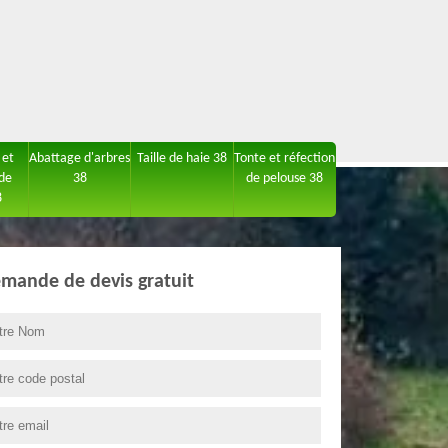
 et
Abattage d'arbres
Taille de haie 38
Tonte et réfection
 de
38
de pelouse 38
8
mande de devis gratuit