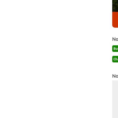
No
Bu
Ch
No