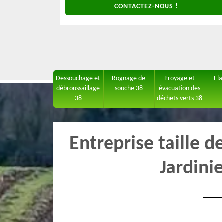
CONTACTEZ-NOUS !
Dessouchage et
Rognage de
Broyage et
El
débroussaillage
souche 38
évacuation des
38
déchets verts 38
Entreprise taille 
Jardini