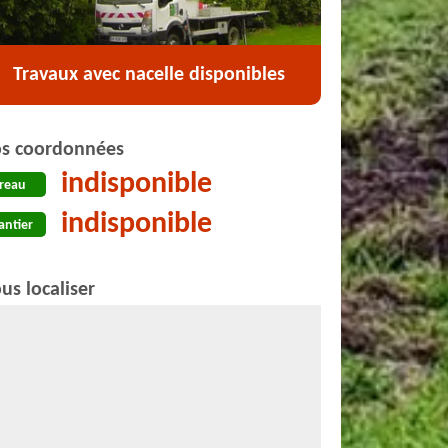
Travaux avec nacelle disponibles
s coordonnées
indisponible
reau
indisponible
antier
us localiser