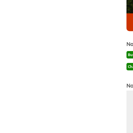
No
Bu
Ch
No