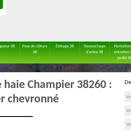
agueur 38
Pose de clôture
Étêtage 38
Dessouchage
Plantation
38
d'arbre 38
entretien
jardin 3
de haie Champier 38260 :
De
er chevronné