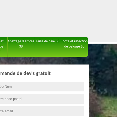
 et
Abattage d'arbres
Taille de haie 38
Tonte et réfection
 de
38
de pelouse 38
8
mande de devis gratuit