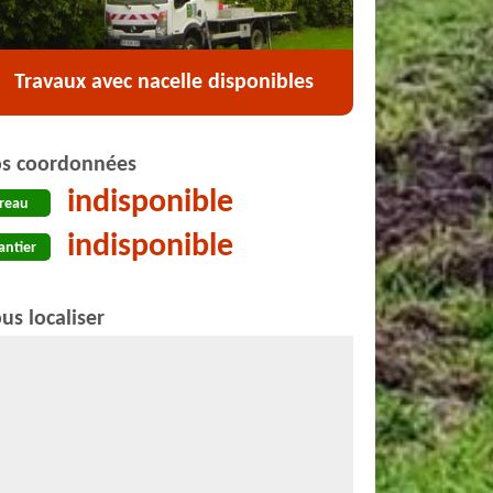
Travaux avec nacelle disponibles
s coordonnées
indisponible
reau
indisponible
antier
us localiser