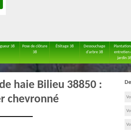
agueur 38
Pose de clôture
Étêtage 38
Dessouchage
Plantation
38
d'arbre 38
entretien
jardin 3
 de haie Bilieu 38850 :
De
er chevronné