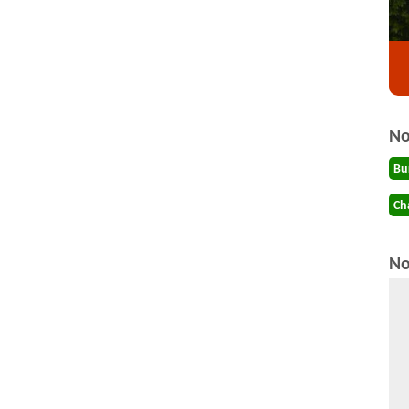
No
Bu
Ch
No