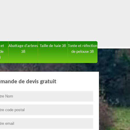
 et
Abattage d'arbres
Taille de haie 38
Tonte et réfection
 de
38
de pelouse 38
8
mande de devis gratuit