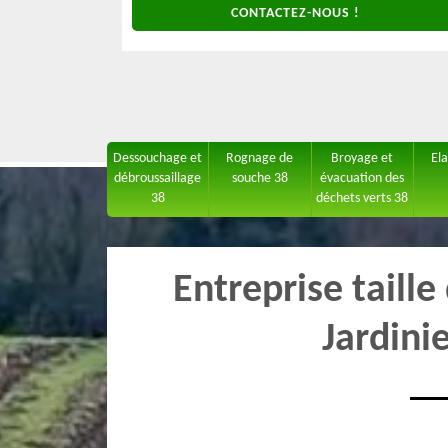
CONTACTEZ-NOUS !
Dessouchage et
Rognage de
Broyage et
El
débroussaillage
souche 38
évacuation des
38
déchets verts 38
Entreprise taille
Jardini