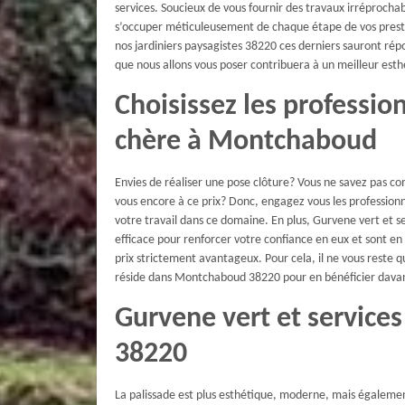
services. Soucieux de vous fournir des travaux irréprochab
s’occuper méticuleusement de chaque étape de vos prestat
nos jardiniers paysagistes 38220 ces derniers sauront répo
que nous allons vous poser contribuera à un meilleur est
Choisissez les professio
chère à Montchaboud
Envies de réaliser une pose clôture? Vous ne savez pas c
vous encore à ce prix? Donc, engagez vous les profession
votre travail dans ce domaine. En plus, Gurvene vert et s
efficace pour renforcer votre confiance en eux et sont e
prix strictement avantageux. Pour cela, il ne vous reste qu
réside dans Montchaboud 38220 pour en bénéficier dava
Gurvene vert et service
38220
La palissade est plus esthétique, moderne, mais également