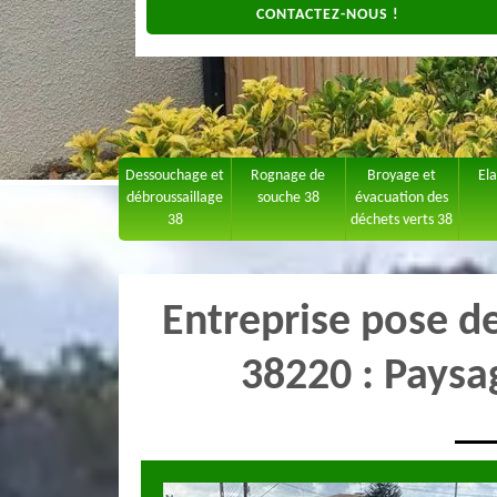
CONTACTEZ-NOUS !
Dessouchage et
Rognage de
Broyage et
El
débroussaillage
souche 38
évacuation des
38
déchets verts 38
Entreprise pose 
38220 : Paysa