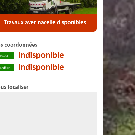
Travaux avec nacelle disponibles
s coordonnées
indisponible
reau
indisponible
antier
us localiser