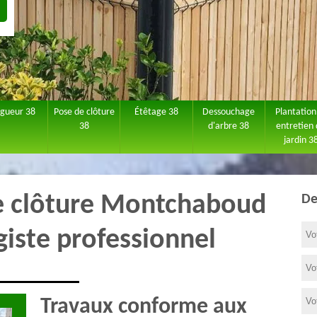
agueur 38
Pose de clôture
Étêtage 38
Dessouchage
Plantation
38
d'arbre 38
entretien
jardin 3
de clôture Montchaboud
De
giste professionnel
Travaux conforme aux