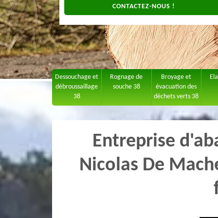
CONTACTEZ-NOUS !
Dessouchage et
Rognage de
Broyage et
El
débroussaillage
souche 38
évacuation des
38
déchets verts 38
Entreprise d'ab
Nicolas De Mache