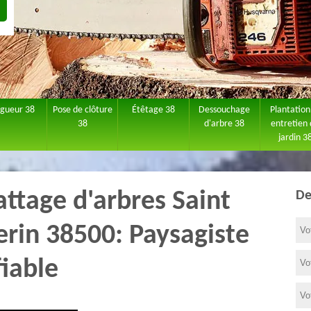
agueur 38
Pose de clôture
Étêtage 38
Dessouchage
Plantation
38
d'arbre 38
entretien
jardin 3
attage d'arbres Saint
De
rin 38500: Paysagiste
fiable