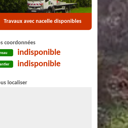
Travaux avec nacelle disponibles
s coordonnées
indisponible
reau
indisponible
antier
us localiser