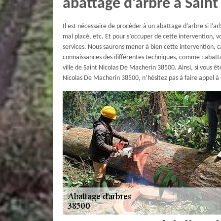
abattage d’arbre à Sain
Il est nécessaire de procéder à un abattage d’arbre si l’a
mal placé, etc. Et pour s’occuper de cette intervention,
services. Nous saurons mener à bien cette intervention, c
connaissances des différentes techniques, comme : abatt
ville de Saint Nicolas De Macherin 38500. Ainsi, si vous ê
Nicolas De Macherin 38500, n’hésitez pas à faire appel à 