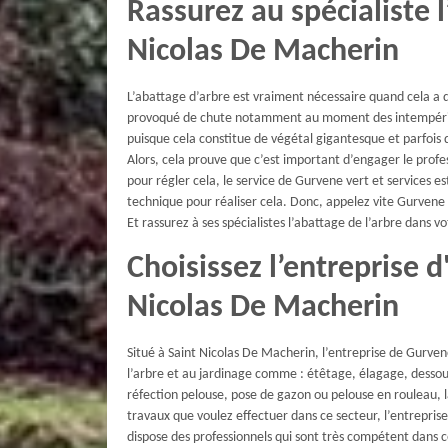
Rassurez au spécialiste l
Nicolas De Macherin
L’abattage d’arbre est vraiment nécessaire quand cela a 
provoqué de chute notamment au moment des intempéries.
puisque cela constitue de végétal gigantesque et parfois d
Alors, cela prouve que c’est important d’engager le profes
pour régler cela, le service de Gurvene vert et services e
technique pour réaliser cela. Donc, appelez vite Gurvene 
Et rassurez à ses spécialistes l’abattage de l’arbre dans vo
Choisissez l’entreprise d
Nicolas De Macherin
Situé à Saint Nicolas De Macherin, l’entreprise de Gurvene 
l’arbre et au jardinage comme : étêtage, élagage, dessouc
réfection pelouse, pose de gazon ou pelouse en rouleau, la 
travaux que voulez effectuer dans ce secteur, l’entreprise
dispose des professionnels qui sont très compétent dans ce