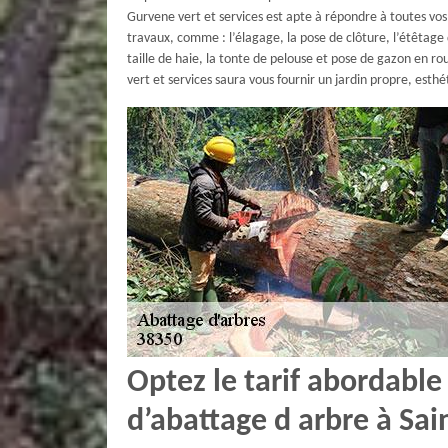
Gurvene vert et services est apte à répondre à toutes vo
travaux, comme : l’élagage, la pose de clôture, l’étêtage 
taille de haie, la tonte de pelouse et pose de gazon en r
vert et services saura vous fournir un jardin propre, est
Optez le tarif abordable
d’abattage d arbre à Sa