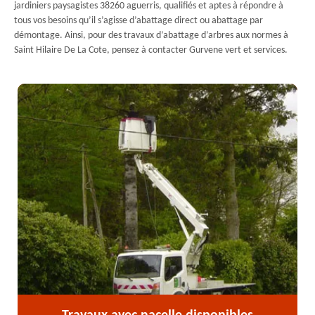
jardiniers paysagistes 38260 aguerris, qualifiés et aptes à répondre à
tous vos besoins qu’il s’agisse d’abattage direct ou abattage par
démontage. Ainsi, pour des travaux d’abattage d’arbres aux normes à
Saint Hilaire De La Cote, pensez à contacter Gurvene vert et services.