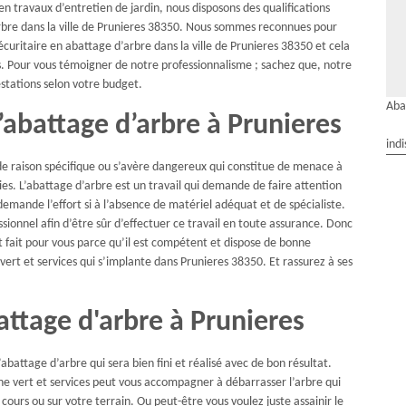
en travaux d’entretien de jardin, nous disposons des qualifications
rbre dans la ville de Prunieres 38350. Nous sommes reconnues pour
écuritaire en abattage d’arbre dans la ville de Prunieres 38350 et cela
ses. Pour vous témoigner de notre professionnalisme ; sachez que, notre
estations selon votre budget.
Aba
l’abattage d’arbre à Prunieres
indi
de raison spécifique ou s’avère dangereux qui constitue de menace à
 L’abattage d’arbre est un travail qui demande de faire attention
emande l’effort si à l’absence de matériel adéquat et de spécialiste.
sionnel afin d’être sûr d’effectuer ce travail en toute assurance. Donc
st fait pour vous parce qu’il est compétent et dispose de bonne
vert et services qui s’implante dans Prunieres 38350. Et rassurez à ses
attage d'arbre à Prunieres
abattage d’arbre qui sera bien fini et réalisé avec de bon résultat.
ene vert et services peut vous accompagner à débarrasser l’arbre qui
ours ou sur votre terrain. Ou peut-être vous voulez juste assainir le