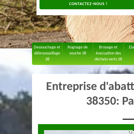
CONTACTEZ-NOUS !
Dessouchage et
Rognage de
Broyage et
El
débroussaillage
souche 38
évacuation des
38
déchets verts 38
Entreprise d'abat
38350: Pa