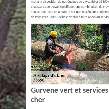
met à la disposition de nos équipes de paysagistes 38350
chaussures de travail spécifique, une combinaison de trav
acoustique. Tout cela dans le but que nos équipes puissent
de Prunieres 38350. N’hésitez plus à faire appel au servic
Gurvene vert et services
cher