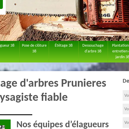
agueur 38
Pose de clôture
Étêtage 38
Dessouchage
Plantation
38
d'arbre 38
entretien
jardin 3
tage d'arbres Prunieres
De
ysagiste fiable
Nos équipes d’élagueurs