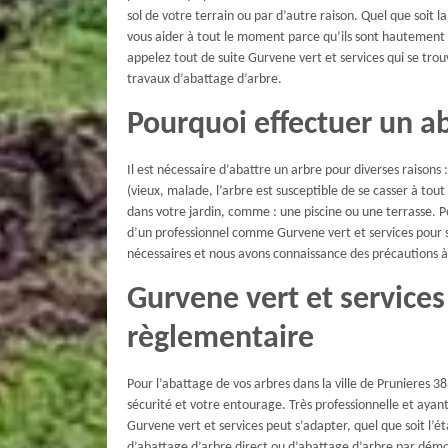
sol de votre terrain ou par d’autre raison. Quel que soit la
vous aider à tout le moment parce qu’ils sont hautement q
appelez tout de suite Gurvene vert et services qui se tro
travaux d’abattage d’arbre.
Pourquoi effectuer un ab
Il est nécessaire d’abattre un arbre pour diverses raisons 
(vieux, malade, l’arbre est susceptible de se casser à tou
dans votre jardin, comme : une piscine ou une terrasse. Po
d’un professionnel comme Gurvene vert et services pour s’
nécessaires et nous avons connaissance des précautions 
Gurvene vert et services
règlementaire
Pour l’abattage de vos arbres dans la ville de Prunieres 3
sécurité et votre entourage. Très professionnelle et ayan
Gurvene vert et services peut s’adapter, quel que soit l’éta
d’abattage d’arbre direct ou d’abattage d’arbre par démon