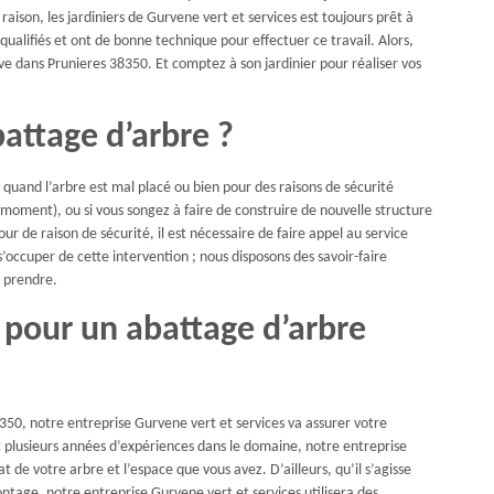
 raison, les jardiniers de Gurvene vert et services est toujours prêt à
ualifiés et ont de bonne technique pour effectuer ce travail. Alors,
uve dans Prunieres 38350. Et comptez à son jardinier pour réaliser vos
attage d’arbre ?
: quand l’arbre est mal placé ou bien pour des raisons de sécurité
t moment), ou si vous songez à faire de construire de nouvelle structure
ur de raison de sécurité, il est nécessaire de faire appel au service
occuper de cette intervention ; nous disposons des savoir-faire
à prendre.
 pour un abattage d’arbre
8350, notre entreprise Gurvene vert et services va assurer votre
t plusieurs années d’expériences dans le domaine, notre entreprise
t de votre arbre et l’espace que vous avez. D’ailleurs, qu’il s’agisse
tage, notre entreprise Gurvene vert et services utilisera des