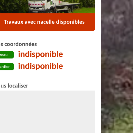
Travaux avec nacelle disponibles
s coordonnées
indisponible
reau
indisponible
antier
us localiser