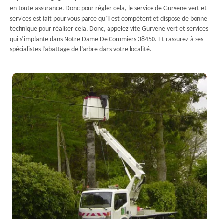
en toute assurance. Donc pour régler cela, le service de Gurvene vert et
services est fait pour vous parce qu’il est compétent et dispose de bonne
technique pour réaliser cela. Donc, appelez vite Gurvene vert et services
qui s’implante dans Notre Dame De Commiers 38450. Et rassurez à ses
spécialistes l’abattage de l’arbre dans votre localité.