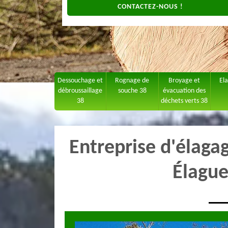
CONTACTEZ-NOUS !
Dessouchage et
Rognage de
Broyage et
El
débroussaillage
souche 38
évacuation des
38
déchets verts 38
Entreprise d'élaga
Élague