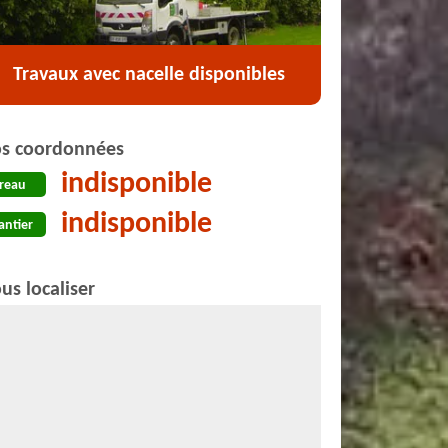
Travaux avec nacelle disponibles
s coordonnées
indisponible
reau
indisponible
antier
us localiser