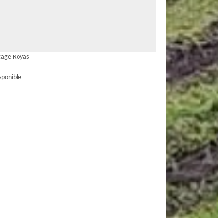
gage Royas
sponible