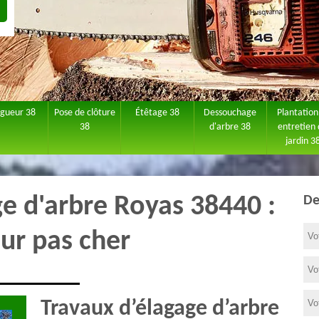
agueur 38
Pose de clôture
Étêtage 38
Dessouchage
Plantation
38
d'arbre 38
entretien
jardin 3
ge d'arbre Royas 38440 :
De
ur pas cher
Travaux d’élagage d’arbre